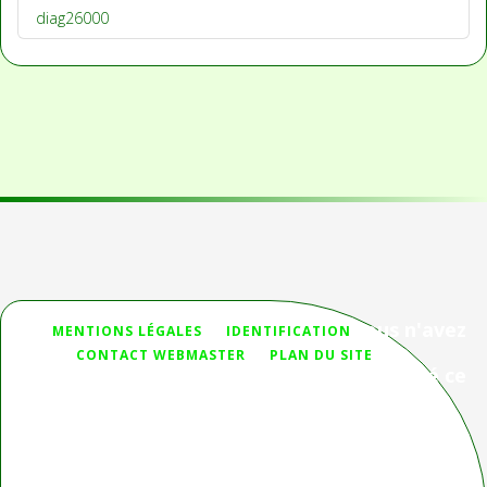
diag26000
Vous n'avez
MENTIONS LÉGALES
IDENTIFICATION
pas
CONTACT WEBMASTER
PLAN DU SITE
trouvé ce
que vous cherchiez ?
Deprecated
: htmlspecialchars(): Passing null to parameter #1