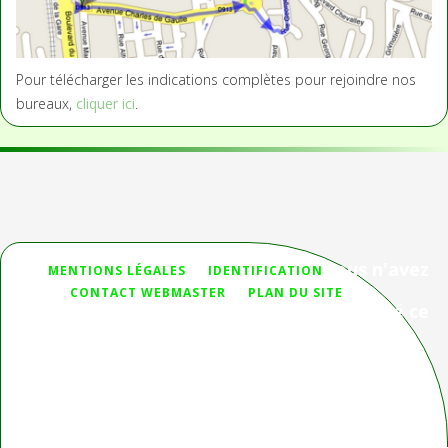
Pour télécharger les indications complètes pour rejoindre nos
bureaux,
cliquer ici
.
Vous n'avez
MENTIONS LÉGALES
IDENTIFICATION
pas
CONTACT WEBMASTER
PLAN DU SITE
trouvé ce
que vous cherchiez ?
Deprecated
: htmlspecialchars(): Passing null to parameter #1
($string) of type string is deprecated in