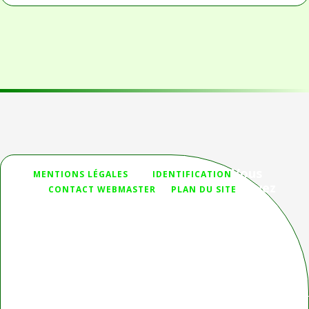
Vous
">
MENTIONS LÉGALES
IDENTIFICATION
n'avez
CONTACT WEBMASTER
PLAN DU SITE
pas
trouvé ce que vous cherchiez ?
Deprecated
: htmlspecialchars(): Passing null to parameter #1
($string) of type string is deprecated in
/homepages/32/d336230653/htdocs/Joomla_3/modules/mod_sear