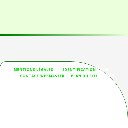
Vous
">
MENTIONS LÉGALES
IDENTIFICATION
n'avez
CONTACT WEBMASTER
PLAN DU SITE
pas
trouvé ce que vous cherchiez ?
Deprecated
: htmlspecialchars(): Passing null to parameter #1
($string) of type string is deprecated in
/homepages/32/d336230653/htdocs/Joomla_3/modules/mod_sear
on line
44