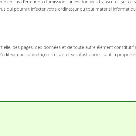
 en cas d’erreur ou d’omission sur les données transcrites sur ce site
 qui pourrait infecter votre ordinateur ou tout matériel informatique,
rtielle, des pages, des données et de toute autre élément constituti
 l’éditeur une contrefaçon. Ce site et ses illustrations sont la proprié
r