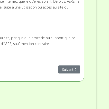
 Internet, quelle qu’elles soient. De plus, AERE ne
 suite à une utilisation ou accès au site ou
f au site, par quelque procédé ou support que ce
té d'AERE, sauf mention contraire.
Article suivant : RSE LUCIE
Suivant