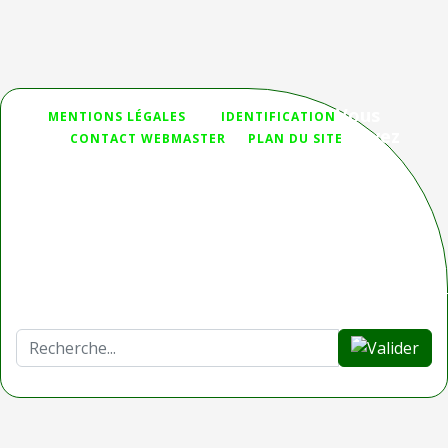
Vous
">
MENTIONS LÉGALES
IDENTIFICATION
n'avez
CONTACT WEBMASTER
PLAN DU SITE
pas
trouvé ce que vous cherchiez ?
Deprecated
: htmlspecialchars(): Passing null to parameter #1
($string) of type string is deprecated in
/homepages/32/d336230653/htdocs/Joomla_3/modules/mod_sear
on line
44
Rechercher